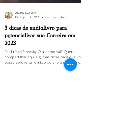
Juliana Starosky
10 de jan. de 2023
2 min de leitura
3 dicas de audiolivro para
potencializar sua Carreira em
2023
Por Juliana Starosky Olá, como vai? Quero
compartilhar aqui algumas dicas para que você
possa aproveitar o início do ano e investir no...
Rua Pais Leme, nº 215, Conjunto 1713,
Edifício Thera Faria Lima, Bairro Pinheiros –
CEP
05424-150
, São Paulo-SP |
Brasil