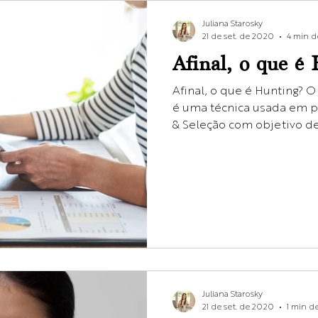
Juliana Starosky
21 de set. de 2020
4 min de
Afinal, o que é
Afinal, o que é Hunting?
é uma técnica usada em 
& Seleção com objetivo de
Juliana Starosky
21 de set. de 2020
1 min de