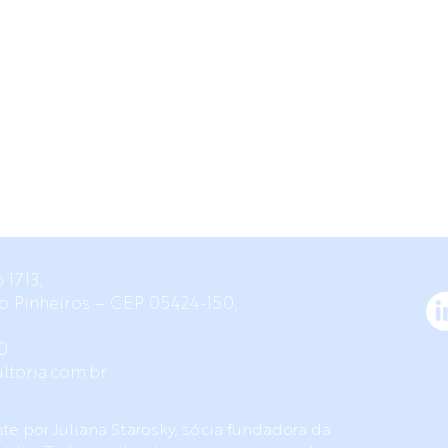
 1713,
rro Pinheiros – CEP 05424-150,
0
ltoria.com.br
e por Juliana Starosky, sócia fundadora da