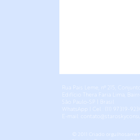
Rua Pais Leme, nº 215, Conjunto
Edifício Thera Faria Lima, Bai
São Paulo-SP |
Brasil
WhatsApp | Cel.: (11) 97319-923
E-mail:
contato@staroskyconsu
© 2011 Criado orgulhosament