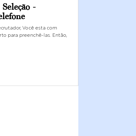
Seleção -
elefone
ecrutador, Você esta com
to para preenchê-las. Então,