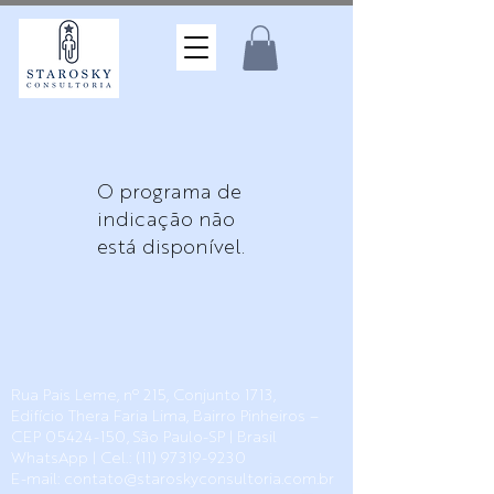
O programa de
indicação não
está disponível.
Rua Pais Leme, nº 215, Conjunto 1713,
Edifício Thera Faria Lima, Bairro Pinheiros –
CEP
05424-150
, São Paulo-SP |
Brasil
WhatsApp | Cel.:
(11) 97319-9230
E-mail:
contato@staroskyconsultoria.com.br