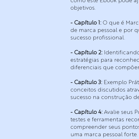
como este Ebook pode aj
objetivos.
- Capítulo 1:
O que é Marc
de marca pessoal e por qu
sucesso profissional.
- Capítulo 2:
Identificand
estratégias para reconhece
diferenciais que compõe
- Capítulo 3:
Exemplo Práti
conceitos discutidos atr
sucesso na construção d
- Capítulo 4:
Avalie seus Po
testes e ferramentas rec
compreender seus pontos f
uma marca pessoal forte.