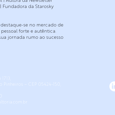
l | Autora da Newsletter
 | Fundadora da Starosky
e destaque-se no mercado de
essoal forte e autêntica.
sua jornada rumo ao sucesso
 1713,
rro Pinheiros – CEP 05424-150,
0
ltoria.com.br