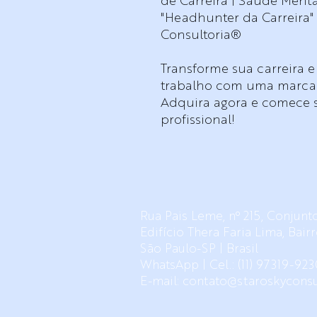
de Carreira | Saúde Menta
"Headhunter da Carreira"
Consultoria®
Transforme sua carreira 
trabalho com uma marca p
Adquira agora e comece 
profissional!
Rua Pais Leme, nº 215, Conjunto
Edifício Thera Faria Lima, Bai
São Paulo-SP |
Brasil
WhatsApp | Cel.: (11) 97319-923
E-mail:
contato@staroskyconsu