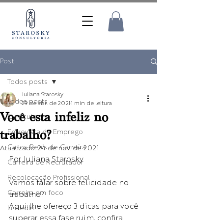
Post
Todos posts
Juliana Starosky
Todos posts
29 de abr. de 2021
1 min de leitura
Você esta infeliz no
Currículo
trabalho?
Entrevista de Emprego
Casos Reais de Carreira
Atualizado:
24 de nov. de 2021
Por Juliana Starosky
Carreira de Recrutador
Recolocação Profissional
Vamos falar sobre felicidade no 
Carreira em foco
trabalho?
Aqui lhe ofereço 3 dicas para você 
LinkedIn
superar essa fase ruim, confira!