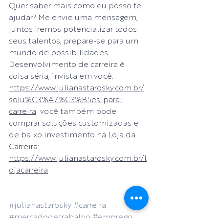
Quer saber mais como eu posso te 
ajudar? Me envie uma mensagem, 
juntos iremos potencializar todos 
seus talentos, prepare-se para um 
mundo de possibilidades. 
Desenvolvimento de carreira é 
coisa séria, invista em você: 
https://www.julianastarosky.com.br/
solu%C3%A7%C3%B5es-para-
carreira
  você também pode 
comprar soluções customizadas e 
de baixo investimento na Loja da 
Carreira: 
https://www.julianastarosky.com.br/l
ojacarreira
#julianastarosky
#carreira
#mercadodetrabalho
#emprego